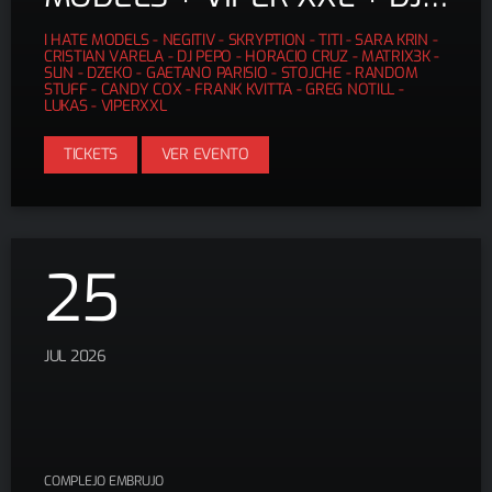
LUKAS + CANDY COX +
I HATE MODELS - NEGITIV - SKRYPTION - TITI - SARA KRIN -
FRANK KVITTA + TITI + DJ
CRISTIAN VARELA - DJ PEPO - HORACIO CRUZ - MATRIX3K -
SLIN - DZEKO - GAETANO PARISIO - STOJCHE - RANDOM
PEPO + CRISTIAN VARELA +
STUFF - CANDY COX - FRANK KVITTA - GREG NOTILL -
LUKAS - VIPERXXL
SLIN
TICKETS
VER EVENTO
25
JUL 2026
COMPLEJO EMBRUJO