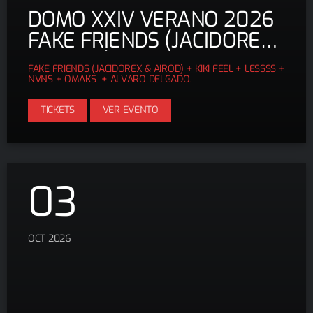
DOMO XXIV VERANO 2026
FAKE FRIENDS (JACIDOREX
& AIROD) + KIKI FEEL +
FAKE FRIENDS (JACIDOREX & AIROD) + KIKI FEEL + LESSSS +
LESSSS + NVNS + OMAKS
NVNS + OMAKS + ALVARO DELGADO.
TICKETS
VER EVENTO
03
OCT 2026