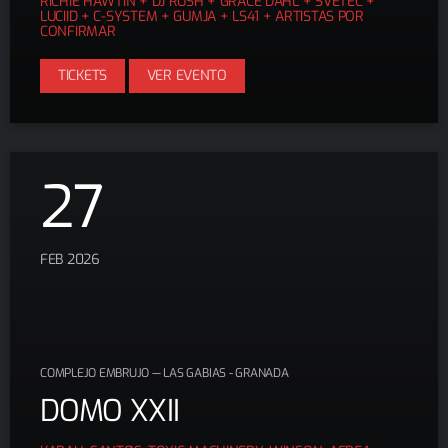
RICHIE HAWTIN + DJ RUSH + GRACE DAHL + SVETEC +
CONFIRMAR.
LUCIID + C-SYSTEM + GUMJA + LS41 + ARTISTAS POR
CONFIRMAR
TICKETS
VER EVENTO
27
FEB 2026
COMPLEJO EMBRUJO — LAS GABIAS - GRANADA
DOMO XXII