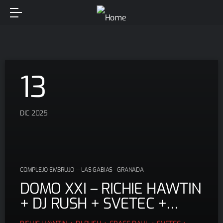
13
DIC 2025
COMPLEJO EMBRUJO — LAS GABIAS - GRANADA
DOMO XXI – RICHIE HAWTIN
+ DJ RUSH + SVETEC +
LUCIID + ARTISTAS POR